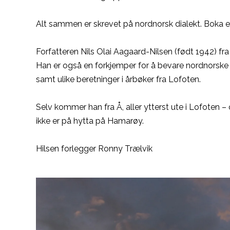
Alt sammen er skrevet på nordnorsk dialekt. Boka er
Forfatteren Nils Olai Aagaard-Nilsen (født 1942) f
Han er også en forkjemper for å bevare nordnorske or
samt ulike beretninger i årbøker fra Lofoten.
Selv kommer han fra Å, aller ytterst ute i Lofoten –
ikke er på hytta på Hamarøy.
Hilsen forlegger Ronny Trælvik